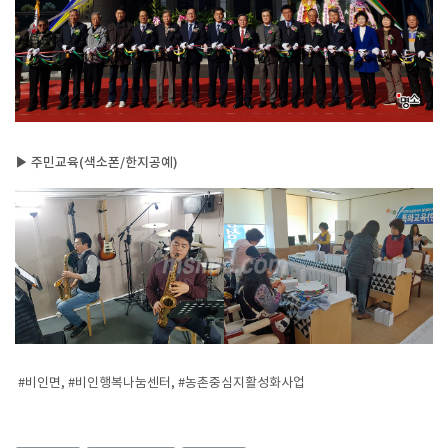
▶ 주민교육(색소폰/한지공예)
#비인면, #비인행복나눔센터, #농촌중심지활성화사업