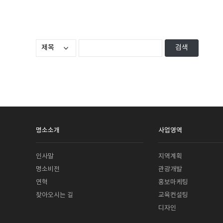
명소소개
사업영역
인사말
지역계획
명소비전
관광개발
연혁
홍보마케팅
찾아오시는 길
교육컨설팅
디자인