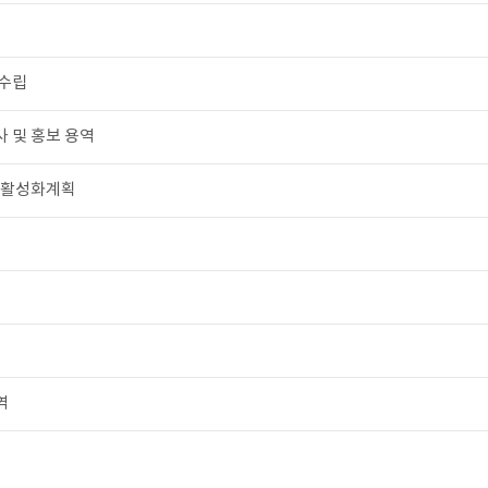
 수립
 및 홍보 용역
 활성화계획
역