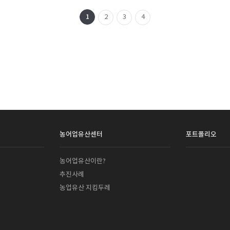
1
2
3
4
농어업유산센터
포트폴리오
농어업유산이란?
추진사례
농업유산 지킴두레