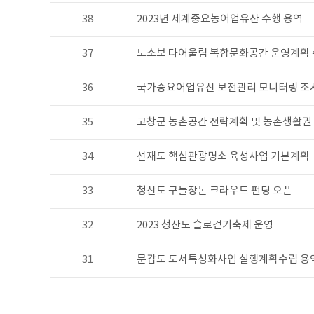
38
2023년 세계중요농어업유산 수행 용역
37
노소보 다어울림 복합문화공간 운영계획
36
국가중요어업유산 보전관리 모니터링 조사
35
고창군 농촌공간 전략계획 및 농촌생활권
34
선재도 핵심관광명소 육성사업 기본계획
33
청산도 구들장논 크라우드 펀딩 오픈
32
2023 청산도 슬로걷기축제 운영
31
문갑도 도서특성화사업 실행계획수립 용