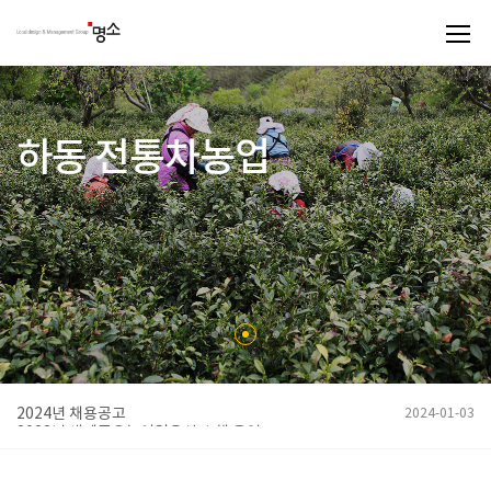
하동 전통차농업
명소에서는 국가중요농업유산 및 세계중요농업유산 등재,
보전관리를 위한 종합계획 수립을 함께 했습니다.
2024년 채용공고
2024-01-03
2023년 세계중요농어업유산 수행 용역
2023-06-22
노소보 다어울림 복합문화공간 운영계획 수립
2023-06-22
2023-06-22
국가중요어업유산 보전관리 모니터링 조사 및 홍보 용역