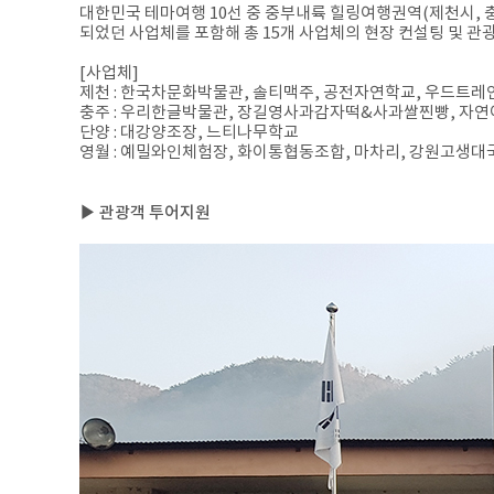
대한민국 테마여행 10선 중 중부내륙 힐링여행권역(제천시, 충
되었던 사업체를 포함해 총 15개 사업체의 현장 컨설팅 및 
[사업체]
제천 : 한국차문화박물관, 솔티맥주, 공전자연학교, 우드트레
충주 : 우리한글박물관, 장길영사과감자떡&사과쌀찐빵, 자
단양 : 대강양조장, 느티나무학교
영월 : 예밀와인체험장, 화이통협동조합, 마차리, 강원고
▶ 관광객 투어지원