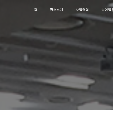
홈
명소소개
사업영역
농어업