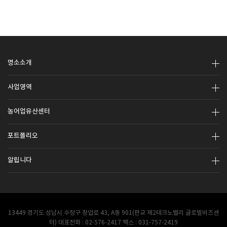
명소소개
사업영역
농어업유산센터
포트폴리오
알립니다
13449 경기도 성남시 수정구 창업로 43, A동 901(판교 제2테크노밸리 글로벌비즈센
터) 대표전화 : 02-576-2417 팩스 : 031-757-2419