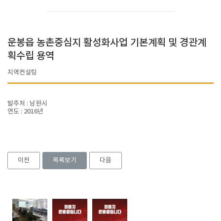
운봉읍 농촌중심지 활성화사업 기본계획 및 경관계
획수립 용역
지역컨설팅
발주처 : 남원시
연도 : 2016년
이전
목록보기
다음