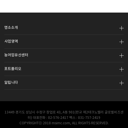
명소소개
사업영역
농어업유산센터
포트폴리오
알립니다
13449 경기도 성남시 수정구 창업로 43, A동 901(판교 제2테크노밸리 글로벌비즈센
터) 대표전화 : 02-576-2417 팩스 : 031-757-2419
COPYRIGHTⓒ 2018 msimc.com, ALL RIGHTS RESERVED.