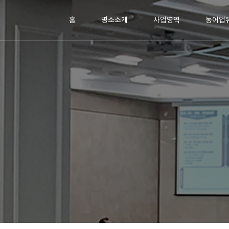
홈
명소소개
사업영역
농어업