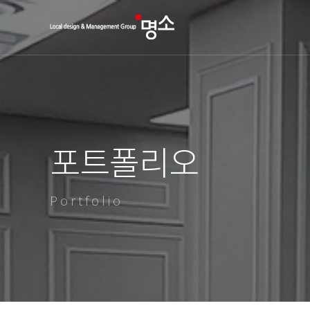
포트폴리오
Portfolio