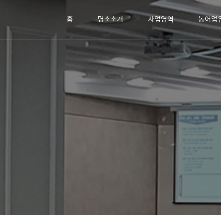
홈
명소소개
사업영역
농어업