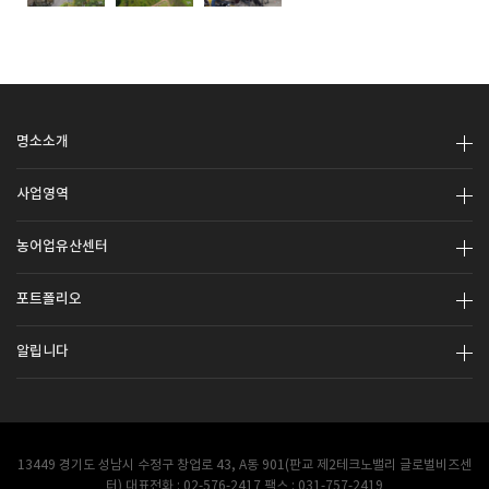
명소소개
사업영역
농어업유산센터
포트폴리오
알립니다
13449 경기도 성남시 수정구 창업로 43, A동 901(판교 제2테크노밸리 글로벌비즈센
터) 대표전화 : 02-576-2417 팩스 : 031-757-2419