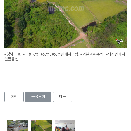
#경남고성, #고성둠벙, #둠벙, #둠벙관개시스템, #기본계획수립, #세계관개시
설물유산
이전
목록보기
다음