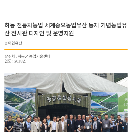
하동 전통차농업 세계중요농업유산 등재 기념농업유
산 전시관 디자인 및 운영지원
농어업유산
발주처 : 하동군 농업기술센터
연도 : 2018년